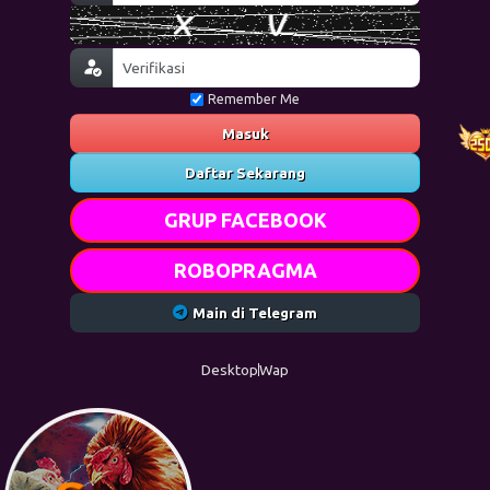
Remember Me
Masuk
Daftar Sekarang
GRUP FACEBOOK
ROBOPRAGMA
Main di Telegram
Desktop
Wap