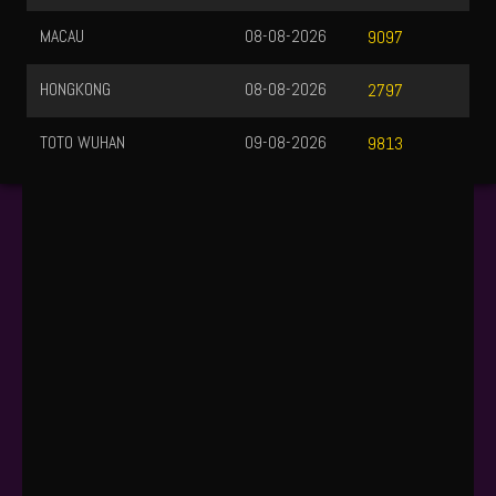
MACAU
08-08-2026
9097
HONGKONG
08-08-2026
2797
TOTO WUHAN
09-08-2026
9813