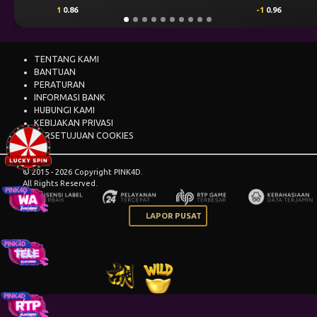
1
0.86
-1
0.96
TENTANG KAMI
BANTUAN
PERATURAN
INFORMASI BANK
HUBUNGI KAMI
KEBIJAKAN PRIVASI
PERSETUJUAN COOKIES
© 2015 - 2026 Copyright PINK4D.
All Rights Reserved.
LAPOR PUSAT