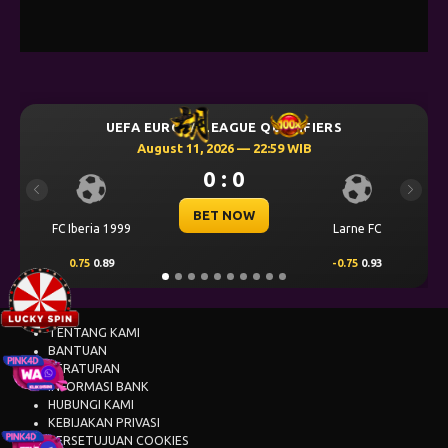
UEFA EUROPA LEAGUE QUALIFIERS
August 11, 2026 — 22:59 WIB
0 : 0
Previous
Next
BET NOW
FC Iberia 1999
Larne FC
B
0.75
0.89
-0.75
0.93
TENTANG KAMI
BANTUAN
PERATURAN
INFORMASI BANK
HUBUNGI KAMI
KEBIJAKAN PRIVASI
PERSETUJUAN COOKIES