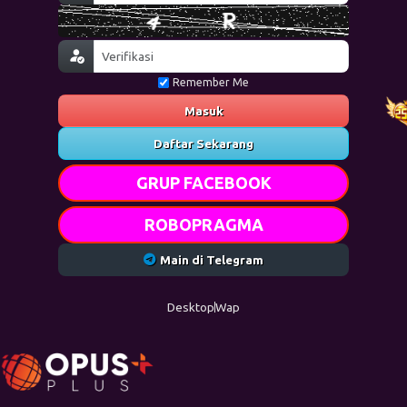
Remember Me
Masuk
Daftar Sekarang
GRUP FACEBOOK
ROBOPRAGMA
Main di Telegram
Desktop
Wap