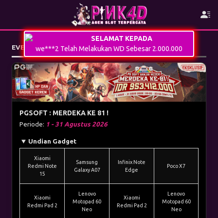
SELAMAT KEPADA
EVENT
we***2 Telah Melakukan WD Sebesar 2.000.000
PGSOFT : MERDEKA KE 81 !
Periode:
1 - 31 Agustus 2026
Undian Gadget
Xiaomi
Samsung
Infinix Note
Redmi Note
Poco X7
Galaxy A07
Edge
15
Lenovo
Lenovo
Xiaomi
Xiaomi
Motopad 60
Motopad 60
Redmi Pad 2
Redmi Pad 2
Neo
Neo