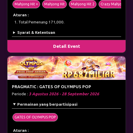
Mahjong Hit +
Mahjong Hit
Mahjong Hit 2
Crazy Mahjong
Aturan :
Total Pemenang 171,000.
Syarat & Ketentuan
Detail Event
PRAGMATIC : GATES OF OLYMPUS POP
Periode :
3 Agustus 2026 - 28 September 2026
Permainan yang berpartisipasi
GATES OF OLYMPUS POP
Aturan :